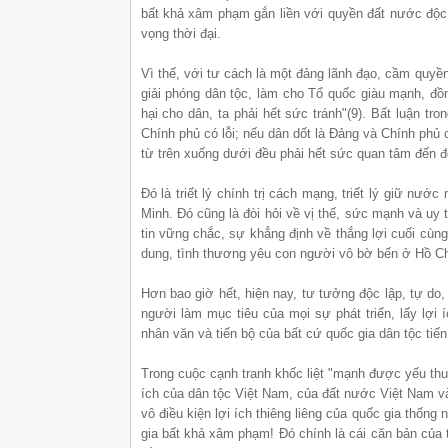
bất khả xâm phạm gắn liền với quyền đất nước độc l
vọng thời đại.
Vì thế, với tư cách là một đảng lãnh đạo, cầm quyền
giải phóng dân tộc, làm cho Tổ quốc giàu mạnh, đồn
hại cho dân, ta phải hết sức tránh"(9). Bất luận tr
Chính phủ có lỗi; nếu dân dốt là Đảng và Chính phủ 
từ trên xuống dưới đều phải hết sức quan tâm đến đ
Đó là triết lý chính trị cách mạng, triết lý giữ nước
Minh. Đó cũng là đòi hỏi về vị thế, sức mạnh và uy 
tin vững chắc, sự khẳng định về thắng lợi cuối cùn
dung, tình thương yêu con người vô bờ bến ở Hồ Ch
Hơn bao giờ hết, hiện nay, tư tưởng độc lập, tự do,
người làm mục tiêu của mọi sự phát triển, lấy lợi 
nhân văn và tiến bộ của bất cứ quốc gia dân tộc tiến
Trong cuộc cạnh tranh khốc liệt "mạnh được yếu thua
ích của dân tộc Việt Nam, của đất nước Việt Nam và
vô điều kiện lợi ích thiêng liêng của quốc gia thống
gia bất khả xâm phạm! Đó chính là cái căn bản của t