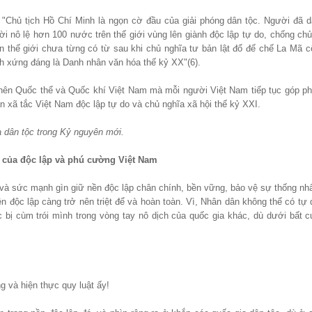
 "Chủ tịch Hồ Chí Minh là ngọn cờ đầu của giải phóng dân tộc. Người đã d
ời nô lệ hơn 100 nước trên thế giới vùng lên giành độc lập tự do, chống ch
 thế giới chưa từng có từ sau khi chủ nghĩa tư bản lật đổ đế chế La Mã c
nh xứng đáng là Danh nhân văn hóa thế kỷ XX"(6).
 nên Quốc thể và Quốc khí Việt Nam mà mỗi người Việt Nam tiếp tục góp ph
 xã tắc Việt Nam độc lập tự do và chủ nghĩa xã hội thế kỷ XXI.
a dân tộc trong Kỷ nguyên mới.
o của độc lập và phú cường Việt Nam
và sức mạnh gìn giữ nền độc lập chân chính, bền vững, bảo vệ sự thống nhấ
n độc lập càng trở nên triệt để và hoàn toàn. Vì, Nhân dân không thể có tự 
 bị cùm trói mình trong vòng tay nô dịch của quốc gia khác, dù dưới bất c
 và hiện thực quy luật ấy!