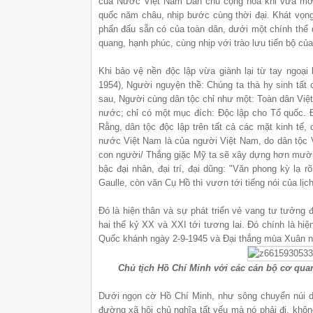
của Nước Việt Nam Dân chủ cộng hòa khi vừa mới 
quốc năm châu, nhịp bước cùng thời đại. Khát vọng
phấn đấu sẵn có của toàn dân, dưới một chính thể 
quang, hạnh phúc, cùng nhịp với trào lưu tiến bộ của
Khi bảo vệ nền độc lập vừa giành lại từ tay ngoại
1954), Người nguyện thề: Chúng ta thà hy sinh tất 
sau, Người cùng dân tộc chỉ như một: Toàn dân Việt
nước; chỉ có một mục đích: Độc lập cho Tổ quốc. Để
Rằng, dân tộc độc lập trên tất cả các mặt kinh tế, 
nước Việt Nam là của người Việt Nam, do dân tộc 
con người/ Thắng giặc Mỹ ta sẽ xây dựng hơn mười 
bậc đại nhân, đại trí, đại dũng: "Văn phong kỳ lạ r
Gaulle, còn văn Cụ Hồ thì vươn tới tiếng nói của lịch
Đó là hiện thân và sự phát triển vẻ vang tư tưởng 
hai thế kỷ XX và XXI tới tương lai. Đó chính là hiệ
Quốc khánh ngày 2-9-1945 và Đại thắng mùa Xuân n
Chủ tịch Hồ Chí Minh với các cán bộ cơ quan
Dưới ngọn cờ Hồ Chí Minh, như sông chuyển núi dờ
đường xã hội chủ nghĩa tất yếu mà nó phải đi, khôn