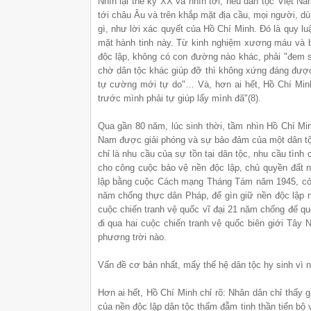
Nhìn lại thế kỷ XX và nhìn tới, nếu dân tộc Việt N
tới châu Âu và trên khắp mặt địa cầu, mọi người, dù
gì, như lời xác quyết của Hồ Chí Minh. Đó là quy lu
mặt hành tinh này. Từ kinh nghiệm xương máu và b
độc lập, không có con đường nào khác, phải "đem s
chờ dân tộc khác giúp đỡ thì không xứng đáng được 
tự cường mới tự do"… Và, hơn ai hết, Hồ Chí Minh 
trước mình phải tự giúp lấy mình đã"(8).
Qua gần 80 năm, lúc sinh thời, tầm nhìn Hồ Chí Min
Nam được giải phóng và sự bảo đảm của một dân tộc
chỉ là nhu cầu của sự tồn tại dân tộc, nhu cầu tì
cho công cuộc bảo vệ nền độc lập, chủ quyền đất 
lập bằng cuộc Cách mạng Tháng Tám năm 1945, cởi á
năm chống thực dân Pháp, để gìn giữ nền độc lập 
cuộc chiến tranh vệ quốc vĩ đại 21 năm chống đế q
đi qua hai cuộc chiến tranh vệ quốc biên giới Tâ
phương trời nào.
Vấn đề cơ bản nhất, mấy thế hệ dân tộc hy sinh vì n
Hơn ai hết, Hồ Chí Minh chỉ rõ: Nhân dân chỉ thấy g
của nền độc lập dân tộc thấm đẫm tinh thần tiến bộ 