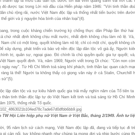
thành lập là mưu cầu dân tộc bước tới đài vinh quang sánh vai với các
 đó được tạc trong Lời nói đầu của Hiến pháp năm 1946: "Với tinh thần đoà
dân chủ rộng rãi, nước Việt Nam độc lập và thống nhất tiến bước trên đườn
 thế giới và ý nguyện hòa bình của nhân loại"(4).
 bang, trong cuộc kháng chiến trường kỳ chống thực dân Pháp lần thứ hai 
cả chứ nhất định không chịu mất nước, nhất định không chịu làm nô lệ. Và,
 Nam chỉ có một lòng, quyết không làm nô lệ; chỉ có một chí, quyết không ch
 xây dựng, phát triển và bảo vệ nền độc lập dân tộc vô giá ấy, Người kiên
chính trị, quân sự, ngoại giao. Đó chính là chủ quyền quốc gia tự quyết; và
Việt Nam quyết định. Và, năm 1969, Người viết trong Di chúc: "Còn non cò
ngày nay". Từ Hồ Chí Minh toả sáng khí phách, tinh thần lạc quan cách mạ
õ ràng là thế! Người ta không thấy có giọng văn này ở cả Stalin, Churchill
 sử"(5).
độc lập dân tộc và sự kiêu hãnh quốc gia trải mấy nghìn năm của Tổ tiên ta 
n thân tinh thần độc lập tự do Việt Nam kết tinh và toả sáng từ Hồ Chí Min
ăm 1975, thống nhất Tổ quốc.
 TW Hội Liên hiệp phụ nữ Việt Nam ở Việt Bắc, tháng 2/1949. Ảnh tư li
i, 95 năm lịch sử cách mạng, Việt Nam độc lập đã, đang và tiếp tục đi tr
g gì cản nổi, tuy không nhanh như chúng ta mong đợi và nhịp bước cùng thờ