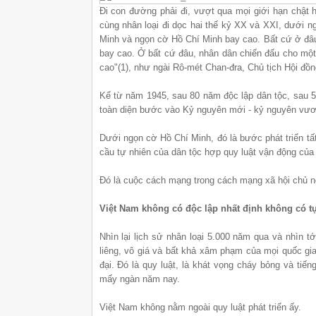
Đi con đường phải đi, vượt qua mọi giới hạn chật 
cùng nhân loại đi dọc hai thế kỷ XX và XXI, dưới n
Minh và ngọn cờ Hồ Chí Minh bay cao. Bất cứ ở đâu
bay cao. Ở bất cứ đâu, nhân dân chiến đấu cho một
cao"(1), như ngài Rô-mét Chan-đra, Chủ tịch Hội đồn
Kể từ năm 1945, sau 80 năm độc lập dân tộc, sau 5
toàn diện bước vào Kỷ nguyên mới - kỷ nguyên vươn
Dưới ngọn cờ Hồ Chí Minh, đó là bước phát triển tất
cầu tự nhiên của dân tộc hợp quy luật vận động của 
Đó là cuộc cách mạng trong cách mạng xã hội chủ n
Việt Nam không có độc lập nhất định không có t
Nhìn lại lịch sử nhân loại 5.000 năm qua và nhìn tớ
liêng, vô giá và bất khả xâm phạm của mọi quốc gia
đại. Đó là quy luật, là khát vọng cháy bỏng và tiếng 
mấy ngàn năm nay.
Việt Nam không nằm ngoài quy luật phát triển ấy.