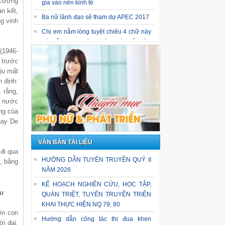
 cường
gia vào nền kinh tế
n kết,
Ba nữ lãnh đạo sẽ tham dự APEC 2017
g vinh
Chị em nằm lòng tuyệt chiêu 4 chữ này
thì chồng gia trưởng, độc đoán đến đâu
(1946-
cũng phải ngả mũ kính phục vợ!
 trước
ịu mất
 định:
, rằng,
n nước
ng của
 hay De
VĂN BẢN TÀI LIỆU
đi qua
HƯỚNG DẪN TUYÊN TRUYỀN QUÝ II
h, bằng
NĂM 2026
KẾ HOẠCH NGHIÊN CỨU, HỌC TẬP,
ệu
QUÁN TRIỆT, TUYÊN TRUYỀN TRIỂN
KHAI THỰC HIỆN NQ 79, 80
ên con
Hướng dẫn công tác thi đua khen
i đại.