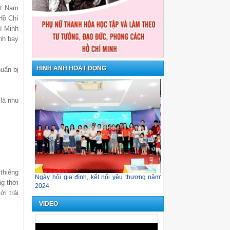
ệt Nam
Hồ Chí
í Minh
nh bay
HÌNH ẢNH HOẠT ĐỘNG
uẩn bị
 là nhu
 thiêng
an toàn thực
Ngày hội gia đình, kết nối yêu thương năm
“Hướng dương đón nắng
g thời
2024
ới trải
VIDEO