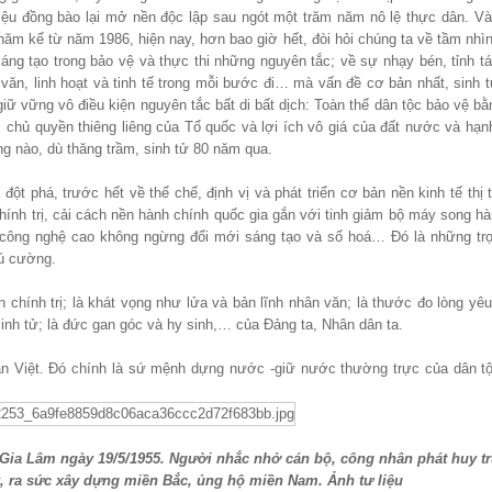
u đồng bào lại mở nền độc lập sau ngót một trăm năm nô lệ thực dân. Và
năm kể từ năm 1986, hiện nay, hơn bao giờ hết, đòi hỏi chúng ta về tầm nhì
áng tạo trong bảo vệ và thực thi những nguyên tắc; về sự nhạy bén, tỉnh tá
 văn, linh hoạt và tinh tế trong mỗi bước đi… mà vấn đề cơ bản nhất, sinh t
iữ vững vô điều kiện nguyên tắc bất di bất dịch: Toàn thể dân tộc bảo vệ b
, chủ quyền thiêng liêng của Tổ quốc và lợi ích vô giá của đất nước và hạn
ng nào, dù thăng trầm, sinh tử 80 năm qua.
t phá, trước hết về thể chế, định vị và phát triển cơ bản nền kinh tế thị 
chính trị, cải cách nền hành chính quốc gia gắn với tinh giảm bộ máy song h
o công nghệ cao không ngừng đổi mới sáng tạo và số hoá… Đó là những tr
ú cường.
ến chính trị; là khát vọng như lửa và bản lĩnh nhân văn; là thước đo lòng y
sinh tử; là đức gan góc và hy sinh,… của Đảng ta, Nhân dân ta.
dân Việt. Đó chính là sứ mệnh dựng nước -giữ nước thường trực của dân tộ
Gia Lâm ngày 19/5/1955. Người nhắc nhở cán bộ, công nhân phát huy t
 ra sức xây dựng miền Bắc, ủng hộ miền Nam. Ảnh tư liệu