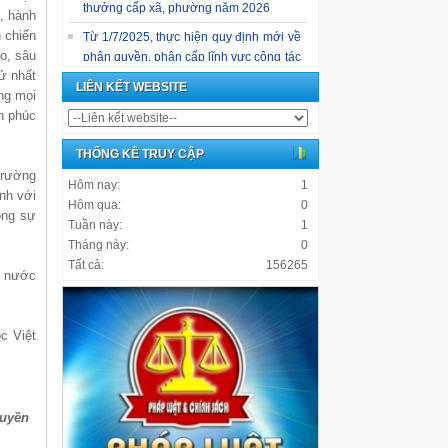
thưởng cấp xã, phường năm 2026
, hành
n chiến
Từ 1/7/2025, thực hiện quy định mới về
o, sâu
phân quyền, phân cấp lĩnh vực công tác
ử nhất
dân tộc, tín ngưỡng, tôn giáo
LIÊN KẾT WEBSITE
ằng mọi
CẨM NANG NHẬN DIỆN VÀ PHÒNG
h phúc
CHỐNG LỪA ĐẢO TRỰC TUYẾN
THỐNG KÊ TRUY CẬP
trường
Hôm nay:
1
ành với
Hôm qua:
0
ọng sự
Tuần này:
1
Tháng này:
0
Tất cả:
156265
êu nước
c Việt
ruyền