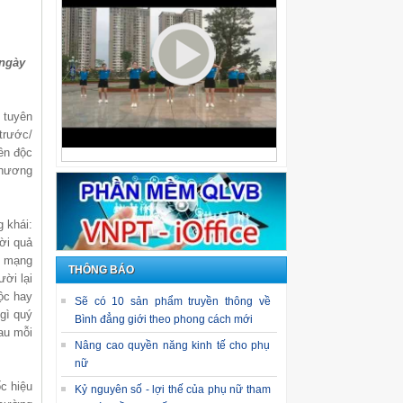
 ngày
 tuyên
trước/
ền độc
phương
 khái:
ười quả
h mạng
THÔNG BÁO
ời lại
ộc hay
Sẽ có 10 sản phẩm truyền thông về
gì quý
Bình đẳng giới theo phong cách mới
au mỗi
Nâng cao quyền năng kinh tế cho phụ
nữ
c hiệu
Kỷ nguyên số - lợi thế của phụ nữ tham