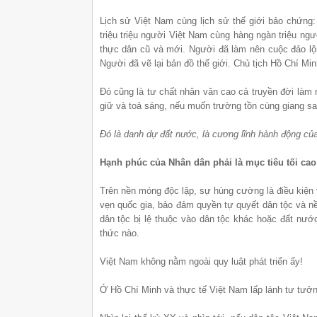
Lịch sử Việt Nam cùng lịch sử thế giới bảo chứng:
triệu triệu người Việt Nam cùng hàng ngàn triệu ngư
thực dân cũ và mới. Người đã làm nên cuộc đảo lộn
Người đã vẽ lại bản đồ thế giới. Chủ tịch Hồ Chí Mi
Đó cũng là tư chất nhân văn cao cả truyền đời làm
giữ và toả sáng, nếu muốn trường tồn cùng giang san
Đó là danh dự đất nước, là cương lĩnh hành động củ
Hạnh phúc của Nhân dân phải là mục tiêu tối ca
Trên nền móng độc lập, sự hùng cường là điều kiện 
vẹn quốc gia, bảo đảm quyền tự quyết dân tộc và nề
dân tộc bị lệ thuộc vào dân tộc khác hoặc đất nước
thức nào.
Việt Nam không nằm ngoài quy luật phát triển ấy!
Ở Hồ Chí Minh và thực tế Việt Nam lấp lánh tư tưởng