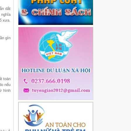
ẫn dắt
ủ nghĩa
ổ xưa.
ần gìn
t toàn
do nếu
ứ hình