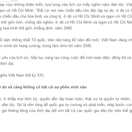
hẹp của những thiên kiến, tựa lưng vào lịch sử mấy nghìn năm dân tộc, Vi
gọn cờ Hồ Chí Minh: "Bất cứ nơi nào chiến đấu cho độc lập tự do, ở đó có 
 chiến đấu cho hòa bình và công lý, ở đó có Hồ Chí Minh và ngọn cờ Hồ Ch
 thế giới mới, chống đói nghèo, ở đó có Hồ Chí Minh và ngọn cờ Hồ Chí Mi
g hoà bình thế giới, khẳng định, năm 1980.
0 năm thống nhất Tổ quốc, trên nền tảng 40 năm đổi mới, Việt Nam đang ch
 mình tới hùng cường, trong tầm nhìn tới năm 2045.
 yếu của lịch sử, tiếp tục sáng tạo công cuộc đổi mới toàn diện, đồng bộ và
thời đại.
ghĩa Việt Nam thế kỷ XXI.
ự do và càng không có bất cứ sự phồn vinh nào
i, ở khắp mọi thời kỳ, quyền độc lập hoàn toàn, thật sự là quyền tự nhiên,
Phụ nữ Thanh Hóa với vệ sinh 
 dân tộc. Nó là nền tảng để quốc gia tự cường và phát triển, nhịp bước cùn
phẩm
gọi thiêng liêng của thời đại đối với tất cả các quốc gia dân tộc trên thế gi