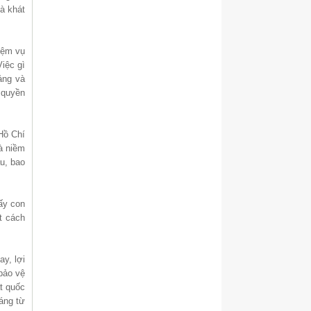
à khát
hiệm vụ
iệc gì
Đảng và
h quyền
 Hồ Chí
là niềm
u, bao
lấy con
t cách
ay, lợi
bảo vệ
ật quốc
sáng từ