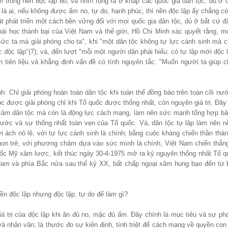
am trong nền độc lập đó, và nhìn rộng ra ở khắp các quốc gia dân tộc, dù ở 
 là ai, nếu không được ấm no, tự do, hạnh phúc, thì nền độc lập ấy chẳng c
ật phát triển một cách bền vững đối với mọi quốc gia dân tộc, dù ở bất cứ đ
ài học thành bại của Việt Nam và thế giới, Hồ Chí Minh xác quyết rằng, m
ức ta mà giải phóng cho ta", khi "một dân tộc không tự lực cánh sinh mà c
độc lập"(7); và, đến lượt "mỗi một người dân phải hiểu: có tự lập mới độc l
tiên liệu và khẳng định vấn đề có tính nguyên tắc: "Muốn người ta giúp ch
h: Chỉ giải phóng hoàn toàn dân tộc khi toàn thể đồng bào trên toàn cõi nướ
 được giải phóng chỉ khi Tổ quốc được thống nhất, còn nguyên giá trị. Đây
nh cảm dân tộc mà còn là động lực cách mạng, làm nên sức mạnh tổng hợp b
nước và sự thống nhất toàn vẹn của Tổ quốc. Và, dân tộc tự lập làm nên n
ch nô lệ, với tự lực cánh sinh là chính; bằng cuộc kháng chiến thần thán
non trẻ; với phương châm dựa vào sức mình là chính, Việt Nam chiến thắng
uốc Mỹ xâm lược, kết thúc ngày 30-4-1975 mở ra kỷ nguyên thống nhất Tổ q
y Nam và phía Bắc nửa sau thế kỷ XX, bất chấp ngoại xâm hung bạo đến từ 
ền độc lập nhưng độc lập, tự do để làm gì?
iá trị của độc lập khi ăn đủ no, mặc đủ ấm. Đây chính là mục tiêu và sự phá
và nhân văn; là thước đo sự kiên định, tính triệt để cách mạng về quyền co