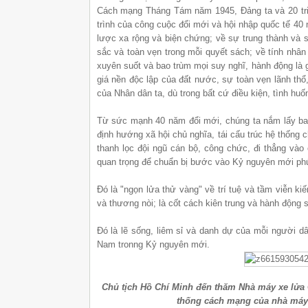
Cách mạng Tháng Tám năm 1945, Đảng ta và 20 triệ
trình của công cuộc đổi mới và hội nhập quốc tế 40 
lược xa rộng và biện chứng; về sự trung thành và s
sắc và toàn vẹn trong mỗi quyết sách; về tính nhân
xuyên suốt và bao trùm mọi suy nghĩ, hành động là g
giá nền độc lập của đất nước, sự toàn vẹn lãnh thổ
của Nhân dân ta, dù trong bất cứ điều kiện, tình huố
Từ sức mạnh 40 năm đổi mới, chúng ta nắm lấy ba độ
định hướng xã hội chủ nghĩa, tái cấu trúc hệ thống 
thanh lọc đội ngũ cán bộ, công chức, đi thẳng và
quan trọng để chuẩn bị bước vào Kỷ nguyên mới ph
Đó là "ngọn lửa thử vàng" về trí tuệ và tầm viễn ki
và thương nòi; là cốt cách kiên trung và hành động 
Đó là lẽ sống, liêm sỉ và danh dự của mỗi người 
Nam tronng Kỷ nguyên mới.
Chủ tịch Hồ Chí Minh đến thăm Nhà máy xe lửa 
thống cách mạng của nhà máy,