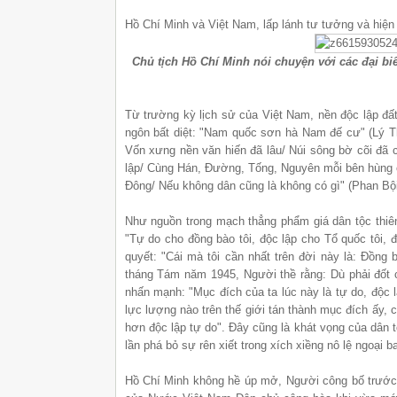
Hồ Chí Minh và Việt Nam, lấp lánh tư tưởng và hiện 
Chủ tịch Hồ Chí Minh nói chuyện với các đại biể
Từ trường kỳ lịch sử của Việt Nam, nền độc lập đất
ngôn bất diệt: "Nam quốc sơn hà Nam đế cư" (Lý T
Vốn xưng nền văn hiến đã lâu/ Núi sông bờ cõi đã c
lập/ Cùng Hán, Đường, Tống, Nguyên mỗi bên hùng
Đông/ Nếu không dân cũng là không có gì" (Phan B
Như nguồn trong mạch thẳng phẩm giá dân tộc thiên
"Tự do cho đồng bào tôi, độc lập cho Tổ quốc tôi, đ
quyết: "Cái mà tôi cần nhất trên đời này là: Đồn
tháng Tám năm 1945, Người thề rằng: Dù phải đốt 
nhấn mạnh: "Mục đích của ta lúc này là tự do, độc 
lực lượng nào trên thế giới tán thành mục đích ấy,
hơn độc lập tự do". Đây cũng là khát vọng của dân 
lần phá bỏ sự rên xiết trong xích xiềng nô lệ ngoại ba
Hồ Chí Minh không hề úp mở, Người công bố trước 