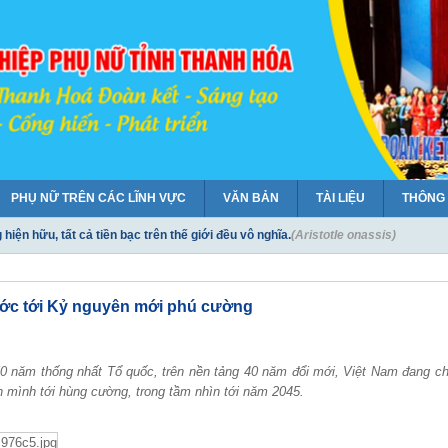
PHỤ NỮ TRÊN CÁC LĨNH VỰC
VĂN BẢN
TÀI LIỆU
THÔNG
iện hữu, tất cả tiền bạc trên thế giới đều vô nghĩa.
(Aristotle onassis)
đều có một nét quyến rũ kỳ bí, nếu họ không kiêu hãnh và bướng bỉnh.
(Joanna B
 học tập và làm theo tư tưởng, đạo đức, phong cách Hồ Chí Minh
ước tới Kỷ nguyên mới phú cường
gười phụ nữ là một bài lịch sử về những yêu thương.
(Washington Irving)
0 năm thống nhất Tổ quốc, trên nền tảng 40 năm đổi mới, Việt Nam đang ch
 mình tới hùng cường, trong tầm nhìn tới năm 2045.