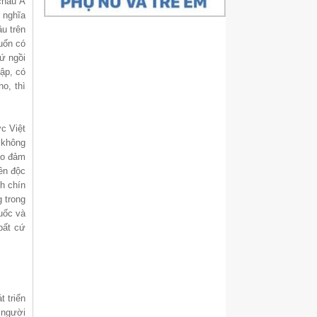
châu Á
ó nghĩa
âu trên
uốn có
ứ ngồi
ập, có
o, thì
c Việt
 không
ảo đảm
ền độc
h chín
 trong
uốc và
bất cứ
t triển
n người