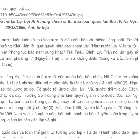
thực quy luật ấy.
u nữ tại Đại hội Anh hùng chiến sĩ thi đua toàn quốc lần thứ IV, Hà Nội
30/12/1966. Ảnh tư liệu
 nước luôn luôn và thường trực là điều căn bản và thiêng liêng nhất. Từ lời
hường Kiệt) đến lời quả quyết như dao chém đá: "Như nước đại Việt ta từ 
hia/ Phong tục bắc nam cũng khác/ Trải Triệu, Đinh, Lý, Trần nối đời gây n
 cứ một phương…" (Nguyễn Trãi)… tới sự khẳng định: "Sông xứ Bắc, biển 
ội Châu)…
g liêng đó, là sự di duệ rực rỡ của muôn bậc tiền nhân, Hồ Chí Minh khẳng
ấy là tất cả những điều tôi muốn; đấy là tất cả những điều tôi hiểu"(2). Ng
g bào tôi được tự do, Tổ quốc tôi được độc lập". Và, trước thềm cuộc Các
cháy cả dãy Trường Sơn cũng phải kiên quyết giành cho được độc lập. Ngư
lập... Là bạn của ta trong giai đoạn này tất cả những nước nào, những dân t
 cùng ta chung một ý chí ấy"(3). Và, năm 1966, Người khẳng định: "Không có 
tộc Việt Nam suốt cả nghìn năm kết tinh thành ba bản Tuyên ngôn lừng lẫy s
ng, giành lại nền độc lập vô giá.
quốc dân và toàn thế giới: Lý tưởng Độc lập - Tự do - Hạnh phúc dưới quố