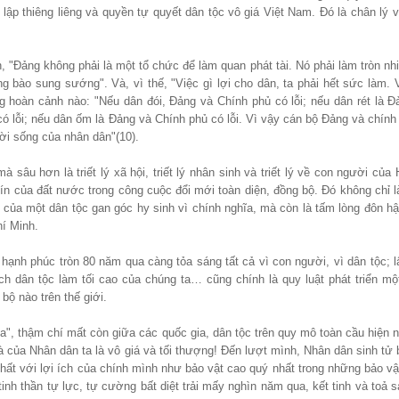
ập thiêng liêng và quyền tự quyết dân tộc vô giá Việt Nam. Đó là chân lý v
, "Đảng không phải là một tổ chức để làm quan phát tài. Nó phải làm tròn n
g bào sung sướng". Và, vì thế, "Việc gì lợi cho dân, ta phải hết sức làm. V
ong hoàn cảnh nào: "Nếu dân đói, Đảng và Chính phủ có lỗi; nếu dân rét là 
có lỗi; nếu dân ốm là Đảng và Chính phủ có lỗi. Vì vậy cán bộ Đảng và chín
ời sống của nhân dân"(10).
 mà sâu hơn là triết lý xã hội, triết lý nhân sinh và triết lý về con người của
tín của đất nước trong công cuộc đổi mới toàn diện, đồng bộ. Đó không chỉ 
g của một dân tộc gan góc hy sinh vì chính nghĩa, mà còn là tấm lòng đôn hậ
í Minh.
 hạnh phúc tròn 80 năm qua càng tỏa sáng tất cả vì con người, vì dân tộc; 
ích dân tộc làm tối cao của chúng ta… cũng chính là quy luật phát triển mộ
 bộ nào trên thế giới.
", thậm chí mất còn giữa các quốc gia, dân tộc trên quy mô toàn cầu hiện n
 của Nhân dân ta là vô giá và tối thượng! Đến lượt mình, Nhân dân sinh tử 
 nhất với lợi ích của chính mình như bảo vật cao quý nhất trong những bảo v
inh thần tự lực, tự cường bất diệt trải mấy nghìn năm qua, kết tinh và toả 