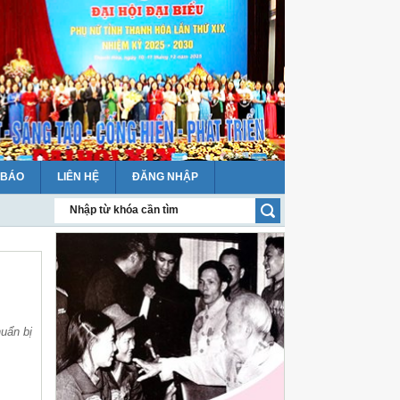
 BÁO
LIÊN HỆ
ĐĂNG NHẬP
allie)
uẩn bị