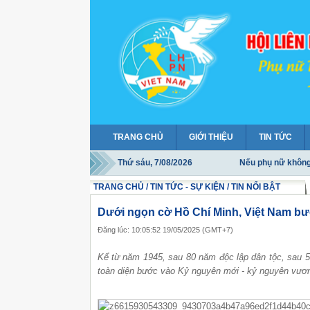
TRANG CHỦ
GIỚI THIỆU
TIN TỨC
Thứ sáu, 7/08/2026
Nếu phụ nữ không h
Mỗi người đàn bà 
TRANG CHỦ / TIN TỨC - SỰ KIỆN / TIN NỔI BẬT
Phụ nữ Thanh Hóa
Dưới ngọn cờ Hồ Chí Minh, Việt Nam b
Cả cuộc đời của n
Đăng lúc: 10:05:52 19/05/2025 (GMT+7)
Kể từ năm 1945, sau 80 năm độc lập dân tộc, sau 5
toàn diện bước vào Kỷ nguyên mới - kỷ nguyên vươn