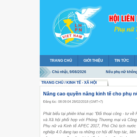
TRANG CHỦ
GIỚI THIỆU
TIN TỨC
Chủ nhật, 9/08/2026
Nếu phụ nữ không h
Mỗi người đàn bà 
TRANG CHỦ / KINH TẾ - XÃ HỘI
Phụ nữ Thanh Hóa
Nâng cao quyền năng kinh tế cho phụ 
Cả cuộc đời của n
Đăng lúc: 08:09:04 28/02/2018 (GMT+7)
Phát biểu tại phiên khai mạc “Đối thoại công - tư v
và Xã hội phối hợp với Phòng Thương mại và Công 
Phụ nữ và Kinh tế APEC 2017, Phó Chủ tịch nước
nghiệp 4.0 đang tạo ra những cơ hội để hợp tác, liên 