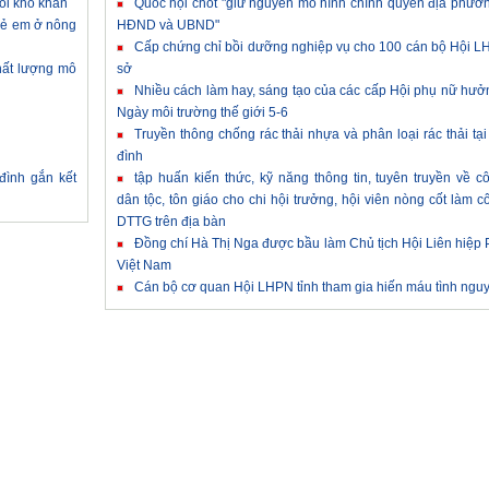
côi khó khăn
Quốc hội chốt "giữ nguyên mô hình chính quyền địa phư
trẻ em ở nông
HĐND và UBND"
Cấp chứng chỉ bồi dưỡng nghiệp vụ cho 100 cán bộ Hội 
hất lượng mô
sở
Nhiều cách làm hay, sáng tạo của các cấp Hội phụ nữ hư
Ngày môi trường thế giới 5-6
Truyền thông chống rác thải nhựa và phân loại rác thải tại
đình
 đình gắn kết
tập huấn kiến thức, kỹ năng thông tin, tuyên truyền về c
dân tộc, tôn giáo cho chi hội trưởng, hội viên nòng cốt làm c
DTTG trên địa bàn
Đồng chí Hà Thị Nga được bầu làm Chủ tịch Hội Liên hiệp
Việt Nam
Cán bộ cơ quan Hội LHPN tỉnh tham gia hiến máu tình ngu