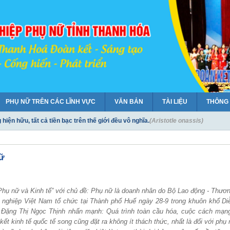
PHỤ NỮ TRÊN CÁC LĨNH VỰC
VĂN BẢN
TÀI LIỆU
THÔNG
iện hữu, tất cả tiền bạc trên thế giới đều vô nghĩa.
(Aristotle onassis)
đều có một nét quyến rũ kỳ bí, nếu họ không kiêu hãnh và bướng bỉnh.
(Joanna B
 học tập và làm theo tư tưởng, đạo đức, phong cách Hồ Chí Minh
nữ
gười phụ nữ là một bài lịch sử về những yêu thương.
(Washington Irving)
ề Phụ nữ và Kinh tế” với chủ đề: Phụ nữ là doanh nhân do Bộ Lao động - Thươ
nghiệp Việt Nam tổ chức tại Thành phố Huế ngày 28-9 trong khuôn khổ Di
 Đặng Thị Ngọc Thịnh nhấn mạnh: Quá trình toàn cầu hóa, cuộc cách mạn
kết kinh tế quốc tế song cũng đặt ra không ít thách thức, nhất là đối với phụ