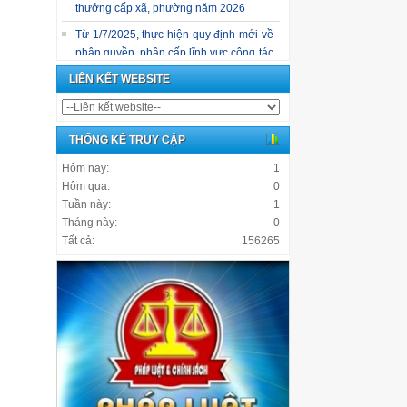
thưởng cấp xã, phường năm 2026
Từ 1/7/2025, thực hiện quy định mới về
phân quyền, phân cấp lĩnh vực công tác
dân tộc, tín ngưỡng, tôn giáo
LIÊN KẾT WEBSITE
CẨM NANG NHẬN DIỆN VÀ PHÒNG
CHỐNG LỪA ĐẢO TRỰC TUYẾN
THỐNG KÊ TRUY CẬP
Hôm nay:
1
Hôm qua:
0
Tuần này:
1
Tháng này:
0
Tất cả:
156265