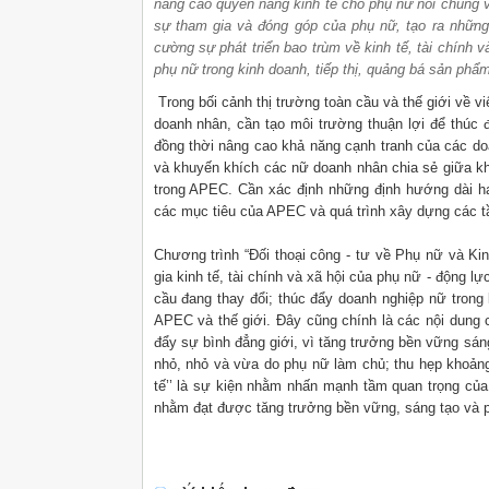
nâng cao quyền năng kinh tế cho phụ nữ nói chung và
sự tham gia và đóng góp của phụ nữ, tạo ra những
cường sự phát triển bao trùm về kinh tế, tài chính v
phụ nữ trong kinh doanh, tiếp thị, quảng bá sản phẩ
Trong bối cảnh thị trường toàn cầu và thế giới về 
doanh nhân, cần tạo môi trường thuận lợi để thúc đ
đồng thời nâng cao khả năng cạnh tranh của các do
và khuyến khích các nữ doanh nhân chia sẻ giữa k
trong APEC. Cần xác định những định hướng dài h
các mục tiêu của APEC và quá trình xây dựng các
Chương trình “Đối thoại công - tư về Phụ nữ và Kin
gia kinh tế, tài chính và xã hội của phụ nữ - động l
cầu đang thay đổi; thúc đẩy doanh nghiệp nữ tron
APEC và thế giới. Đây cũng chính là các nội dung
đẩy sự bình đẳng giới, vì tăng trưởng bền vững sán
nhỏ, nhỏ và vừa do phụ nữ làm chủ; thu hẹp khoảng 
tế’’ là sự kiện nhằm nhấn mạnh tầm quan trọng của 
nhằm đạt được tăng trưởng bền vững, sáng tạo và p