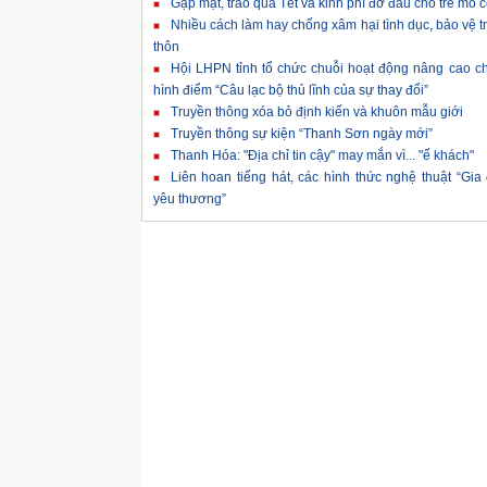
Gặp mặt, trao quà Tết và kinh phí đỡ đầu cho trẻ mồ 
Nhiều cách làm hay chống xâm hại tình dục, bảo vệ 
thôn
Hội LHPN tỉnh tổ chức chuỗi hoạt động nâng cao c
hình điểm “Câu lạc bộ thủ lĩnh của sự thay đổi”
Truyền thông xóa bỏ định kiến và khuôn mẫu giới
Truyền thông sự kiện “Thanh Sơn ngày mới”
Thanh Hóa: "Địa chỉ tin cậy" may mắn vì... "ế khách"
Liên hoan tiếng hát, các hình thức nghệ thuật “Gia
yêu thương”