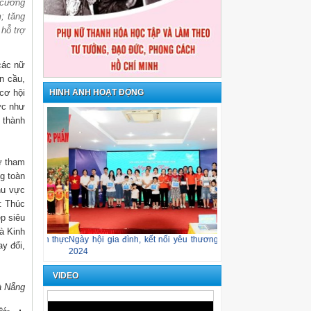
g cường
; tăng
 hỗ trợ
 các nữ
n cầu,
HÌNH ẢNH HOẠT ĐỘNG
cơ hội
ực như
 thành
ự tham
ng toàn
hu vực
: Thúc
p siêu
à Kinh
an toàn thực
Ngày hội gia đình, kết nối yêu thương năm
“Hướng dương đón nắng
y đổi,
2024
VIDEO
à Nẵng