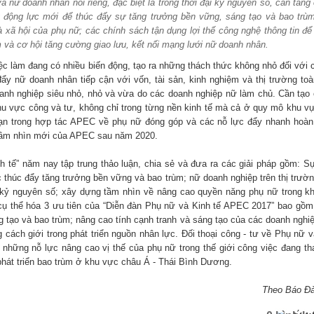
 nữ doanh nhân nói riêng, đặc biệt là trong thời đại kỷ nguyên số, cần tăn
 động lực mới để thúc đẩy sự tăng trưởng bền vững, sáng tạo và bao trùm
à xã hội của phụ nữ; các chính sách tận dụng lợi thế công nghệ thông tin để
m và cơ hội tăng cường giao lưu, kết nối mạng lưới nữ doanh nhân.
việc làm đang có nhiều biến động, tạo ra những thách thức không nhỏ đối với
ẩy nữ doanh nhân tiếp cận với vốn, tài sản, kinh nghiệm và thị trường toà
anh nghiệp siêu nhỏ, nhỏ và vừa do các doanh nghiệp nữ làm chủ. Cần tạo 
hu vực công và tư, không chỉ trong từng nền kinh tế mà cả ở quy mô khu v
ạn trong hợp tác APEC về phụ nữ đóng góp và các nỗ lực đẩy nhanh hoàn
 tầm nhìn mới của APEC sau năm 2020.
h tế” năm nay tập trung thảo luận, chia sẻ và đưa ra các giải pháp gồm: S
ực thúc đẩy tăng trưởng bền vững và bao trùm; nữ doanh nghiệp trên thị trườ
g kỷ nguyên số; xây dựng tầm nhìn về nâng cao quyền năng phụ nữ trong k
 cụ thể hóa 3 ưu tiên của “Diễn đàn Phụ nữ và Kinh tế APEC 2017” bao gồm
g tạo và bao trùm; nâng cao tính cạnh tranh và sáng tạo của các doanh nghiệ
cách giới trong phát triển nguồn nhân lực. Đối thoại công - tư về Phụ nữ v
Phụ nữ Thanh Hóa với vệ sinh 
những nỗ lực nâng cao vị thế của phụ nữ trong thế giới công việc đang tha
phẩm
hát triển bao trùm ở khu vực châu Á - Thái Bình Dương.
Theo Báo Đ