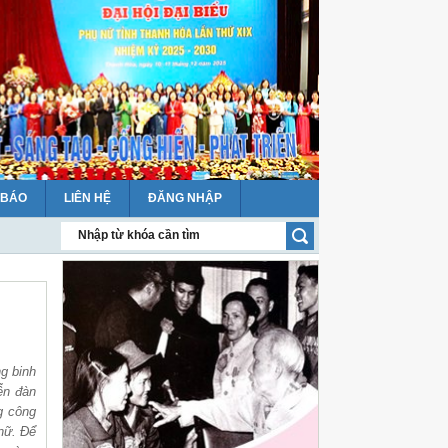
 BÁO
LIÊN HỆ
ĐĂNG NHẬP
allie)
ng binh
ễn đàn
g công
 nữ. Để