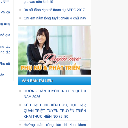
ơng gồm
gia vào nền kinh tế
Ba nữ lãnh đạo sẽ tham dự APEC 2017
LHPN cơ
Chị em nằm lòng tuyệt chiêu 4 chữ này
thì chồng gia trưởng, độc đoán đến đâu
ởng ứng
cũng phải ngả mũ kính phục vợ!
 hộ gia
ông tác
ông tác
 Phụ nữ
yện
VĂN BẢN TÀI LIỆU
HƯỚNG DẪN TUYÊN TRUYỀN QUÝ II
NĂM 2026
KẾ HOẠCH NGHIÊN CỨU, HỌC TẬP,
QUÁN TRIỆT, TUYÊN TRUYỀN TRIỂN
KHAI THỰC HIỆN NQ 79, 80
Hướng dẫn công tác thi đua khen