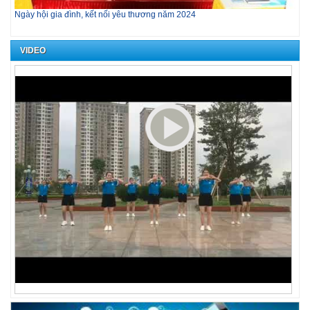
Ngày hội gia đình, kết nối yêu thương năm 2024
“Hư
VIDEO