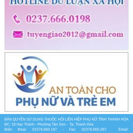
BẢN QUYỀN SỬ DỤNG THUỘC HỘI LIÊN HIỆP PHỤ NỮ TỈNH THANH HÓA
ĐC: 18 Hạc Thành - Phường Tân Sơn - Tp. Thanh Hóa
Điện thoại: 02376.660.197 - Fax: 02376.660.297. Email: