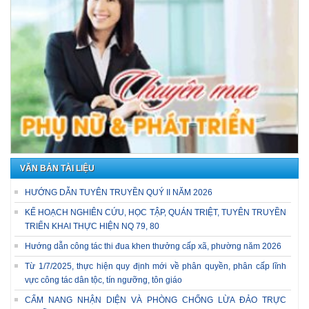
VĂN BẢN TÀI LIỆU
HƯỚNG DẪN TUYÊN TRUYỀN QUÝ II NĂM 2026
KẾ HOẠCH NGHIÊN CỨU, HỌC TẬP, QUÁN TRIỆT, TUYÊN TRUYỀN
TRIỂN KHAI THỰC HIỆN NQ 79, 80
Hướng dẫn công tác thi đua khen thưởng cấp xã, phường năm 2026
Từ 1/7/2025, thực hiện quy định mới về phân quyền, phân cấp lĩnh
vực công tác dân tộc, tín ngưỡng, tôn giáo
CẨM NANG NHẬN DIỆN VÀ PHÒNG CHỐNG LỪA ĐẢO TRỰC