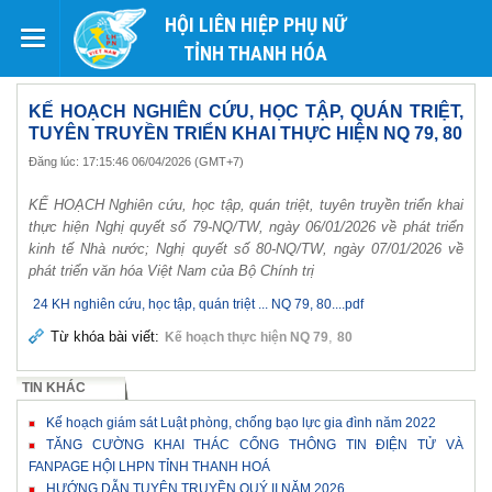
HỘI LIÊN HIỆP PHỤ NỮ
TỈNH THANH HÓA
KẾ HOẠCH NGHIÊN CỨU, HỌC TẬP, QUÁN TRIỆT,
TUYÊN TRUYỀN TRIỂN KHAI THỰC HIỆN NQ 79, 80
Đăng lúc: 17:15:46 06/04/2026 (GMT+7)
KẾ HOẠCH Nghiên cứu, học tập, quán triệt, tuyên truyền triển khai
thực hiện Nghị quyết số 79-NQ/TW, ngày 06/01/2026 về phát triển
kinh tế Nhà nước; Nghị quyết số 80-NQ/TW, ngày 07/01/2026 về
phát triển văn hóa Việt Nam của Bộ Chính trị
24 KH nghiên cứu, học tập, quán triệt ... NQ 79, 80....pdf
Từ khóa bài viết:
,
Kế hoạch thực hiện NQ 79
80
TIN KHÁC
Kế hoạch giám sát Luật phòng, chống bạo lực gia đình năm 2022
TĂNG CƯỜNG KHAI THÁC CỔNG THÔNG TIN ĐIỆN TỬ VÀ
FANPAGE HỘI LHPN TỈNH THANH HOÁ
HƯỚNG DẪN TUYÊN TRUYỀN QUÝ II NĂM 2026