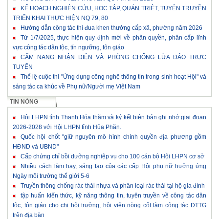
KẾ HOẠCH NGHIÊN CỨU, HỌC TẬP, QUÁN TRIỆT, TUYÊN TRUYỀN
TRIỂN KHAI THỰC HIỆN NQ 79, 80
Hướng dẫn công tác thi đua khen thưởng cấp xã, phường năm 2026
Từ 1/7/2025, thực hiện quy định mới về phân quyền, phân cấp lĩnh
vực công tác dân tộc, tín ngưỡng, tôn giáo
CẨM NANG NHẬN DIỆN VÀ PHÒNG CHỐNG LỪA ĐẢO TRỰC
TUYẾN
Thể lệ cuộc thi "Ứng dụng công nghệ thông tin trong sinh hoạt Hội" và
sáng tác ca khúc về Phụ nữ/Người mẹ Việt Nam
TIN NÓNG
Hội LHPN tỉnh Thanh Hóa thăm và ký kết biên bản ghi nhớ giai đoạn
2026-2028 với Hội LHPN tỉnh Hủa Phăn.
Quốc hội chốt "giữ nguyên mô hình chính quyền địa phương gồm
HĐND và UBND"
Cấp chứng chỉ bồi dưỡng nghiệp vụ cho 100 cán bộ Hội LHPN cơ sở
Nhiều cách làm hay, sáng tạo của các cấp Hội phụ nữ hưởng ứng
Ngày môi trường thế giới 5-6
Truyền thông chống rác thải nhựa và phân loại rác thải tại hộ gia đình
tập huấn kiến thức, kỹ năng thông tin, tuyên truyền về công tác dân
tộc, tôn giáo cho chi hội trưởng, hội viên nòng cốt làm công tác DTTG
trên địa bàn