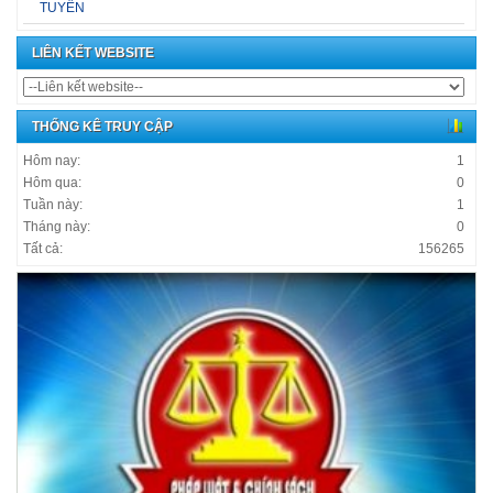
TUYẾN
LIÊN KẾT WEBSITE
THỐNG KÊ TRUY CẬP
Hôm nay:
1
Hôm qua:
0
Tuần này:
1
Tháng này:
0
Tất cả:
156265