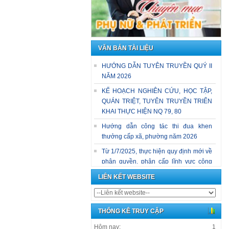
VĂN BẢN TÀI LIỆU
HƯỚNG DẪN TUYÊN TRUYỀN QUÝ II
NĂM 2026
KẾ HOẠCH NGHIÊN CỨU, HỌC TẬP,
QUÁN TRIỆT, TUYÊN TRUYỀN TRIỂN
KHAI THỰC HIỆN NQ 79, 80
Hướng dẫn công tác thi đua khen
thưởng cấp xã, phường năm 2026
Từ 1/7/2025, thực hiện quy định mới về
phân quyền, phân cấp lĩnh vực công
tác dân tộc, tín ngưỡng, tôn giáo
LIÊN KẾT WEBSITE
CẨM NANG NHẬN DIỆN VÀ PHÒNG
CHỐNG LỪA ĐẢO TRỰC TUYẾN
THỐNG KÊ TRUY CẬP
Hôm nay:
1