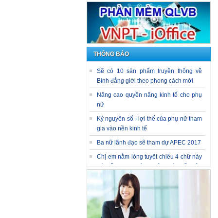
THÔNG BÁO
Sẽ có 10 sản phẩm truyền thông về
Bình đẳng giới theo phong cách mới
Nâng cao quyền năng kinh tế cho phụ
nữ
Kỷ nguyên số - lợi thế của phụ nữ tham
gia vào nền kinh tế
Ba nữ lãnh đạo sẽ tham dự APEC 2017
Chị em nằm lòng tuyệt chiêu 4 chữ này
thì chồng gia trưởng, độc đoán đến đâu
cũng phải ngả mũ kính phục vợ!