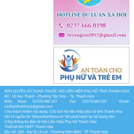
BẢN QUYỀN SỬ DỤNG THUỘC HỘI LIÊN HIỆP PHỤ NỮ TỈNH THANH HÓA
ĐC: 18 Hạc Thành - Phường Tân Sơn - Tp. Thanh Hóa
Điện thoại: 02376.660.197 - Fax: 02376.660.297. Email:
hoilhpnthanhhoa@gmail.com
Chịu trách nhiệm nội dung: Chủ tịch hội liên hiệp phụ nữ tỉnh Thanh Hóa
Ghi rõ nguồn tin "phunuthanhhoa.vn" khi phát hành lại nội dung trên
Cổng thông tin điện tử Hội Liên Hiệp Phụ Nữ Thanh Hóa
Thiết kế bởi VNPT Thanh Hóa
Địa chỉ: 26A - Đại lộ Lê Lợi - Phường Điện Biên - TP Thanh Hóa