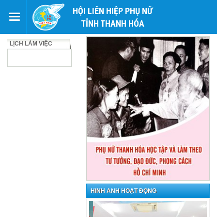
HỘI LIÊN HIỆP PHỤ NỮ
TỈNH THANH HÓA
LỊCH LÀM VIỆC
HÌNH ẢNH HOẠT ĐỘNG